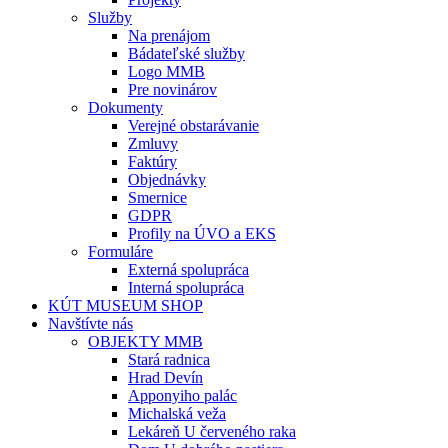
Služby
Na prenájom
Bádateľské služby
Logo MMB
Pre novinárov
Dokumenty
Verejné obstarávanie
Zmluvy
Faktúry
Objednávky
Smernice
GDPR
Profily na ÚVO a EKS
Formuláre
Externá spolupráca
Interná spolupráca
KÚT MUSEUM SHOP
Navštívte nás
OBJEKTY MMB
Stará radnica
Hrad Devín
Apponyiho palác
Michalská veža
Lekáreň U červeného raka