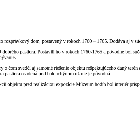
ko rozprávkový dom, postavený v rokoch 1760 – 1765. Dodáva aj v sú
rého pastiera. Postavili ho v rokoch 1760-1765 a pôvodne bol súčasť
bývanie.
ry o čom svedčí aj samotné riešenie objektu rešpektujúceho daný terén
tika pastiera osadená pod baldachýnom už nie je pôvodná.
kcii objektu pred realizáciou expozície Múzeum hodín bol interiér pri