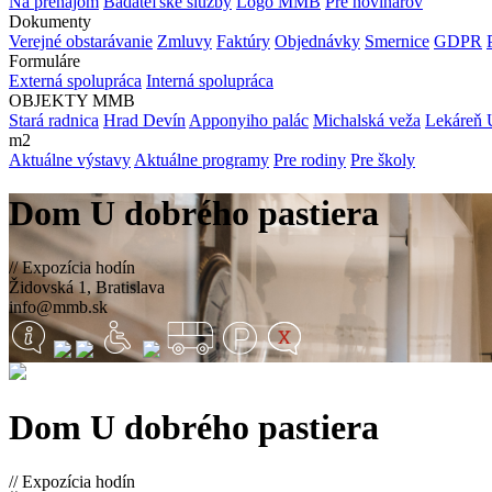
Na prenájom
Bádateľské služby
Logo MMB
Pre novinárov
Dokumenty
Verejné obstarávanie
Zmluvy
Faktúry
Objednávky
Smernice
GDPR
Formuláre
Externá spolupráca
Interná spolupráca
OBJEKTY MMB
Stará radnica
Hrad Devín
Apponyiho palác
Michalská veža
Lekáreň 
m2
Aktuálne výstavy
Aktuálne programy
Pre rodiny
Pre školy
Dom U dobrého pastiera
// Expozícia hodín
Židovská 1, Bratislava
info@mmb.sk
Dom U dobrého pastiera
// Expozícia hodín