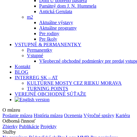
Dom U dobrého pastiera
Pamätný dom J. N. Hummela
Antická Gerulata
m2
Aktuálne výstavy
Aktuálne programy
Pre rodiny
Pre školy
VSTUPNÉ & PERMANENTKY
Permanentky
Vstupné
Všeobecné obchodné podmienky pre predaj vstup
Kontakt
BLOG
INTERREG SK – AT
KULTÚRNE MOSTY CEZ RIEKU MORAVA
TURNING POINTS
VEREJNÉ OBCHODNÉ SÚŤAŽE
O múzeu
Poslanie múzea
História múzea
Ocenenia
Výročné správy
Kariéra
Odborná činnosť
Zbierky
Publikácie
Projekty
Služby