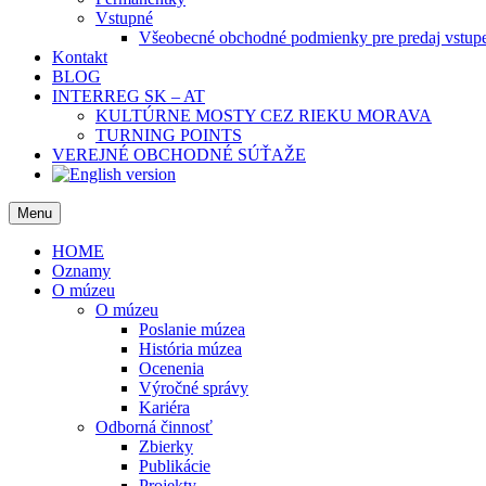
Vstupné
Všeobecné obchodné podmienky pre predaj vstup
Kontakt
BLOG
INTERREG SK – AT
KULTÚRNE MOSTY CEZ RIEKU MORAVA
TURNING POINTS
VEREJNÉ OBCHODNÉ SÚŤAŽE
Menu
HOME
Oznamy
O múzeu
O múzeu
Poslanie múzea
História múzea
Ocenenia
Výročné správy
Kariéra
Odborná činnosť
Zbierky
Publikácie
Projekty