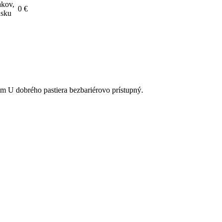
akov,
0 €
nsku
om U dobrého pastiera bezbariérovo prístupný.