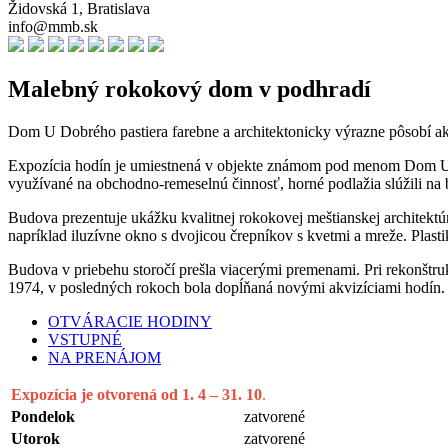
Židovská 1, Bratislava
info@mmb.sk
Malebný rokokový dom v podhradí
Dom U Dobrého pastiera farebne a architektonicky výrazne pôsobí a
Expozícia hodín je umiestnená v objekte známom pod menom Dom U dob
využívané na obchodno-remeselnú činnosť, horné podlažia slúžili na 
Budova prezentuje ukážku kvalitnej rokokovej meštianskej architektú
napríklad iluzívne okno s dvojicou črepníkov s kvetmi a mreže. Plas
Budova v priebehu storočí prešla viacerými premenami. Pri rekonštru
1974, v posledných rokoch bola dopĺňaná novými akvizíciami hodín.
OTVÁRACIE HODINY
VSTUPNÉ
NA PRENÁJOM
Expozícia je otvorená od 1. 4 – 31. 10
.
Pondelok
zatvorené
Utorok
zatvorené