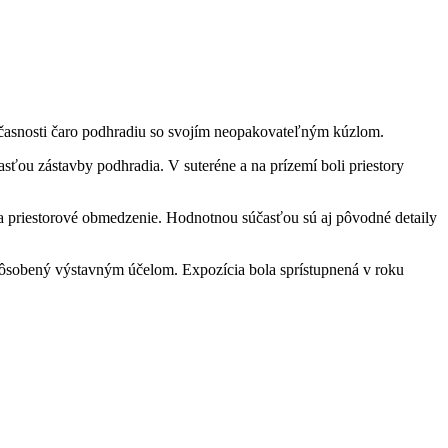
časnosti čaro podhradiu so svojím neopakovateľným kúzlom.
ou zástavby podhradia. V suteréne a na prízemí boli priestory
 a priestorové obmedzenie. Hodnotnou súčasťou sú aj pôvodné detaily
spôsobený výstavným účelom. Expozícia bola sprístupnená v roku