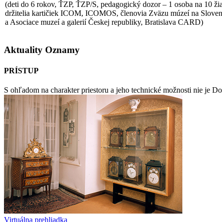
(deti do 6 rokov, ŤZP, ŤZP/S, pedagogický dozor – 1 osoba na 10 ži
držitelia kartičiek ICOM, ICOMOS, členovia Zväzu múzeí na Slove
a Asociace muzeí a galerií Českej republiky, Bratislava CARD)
Aktuality
Oznamy
PRÍSTUP
S ohľadom na charakter priestoru a jeho technické možnosti nie je D
Virtuálna prehliadka