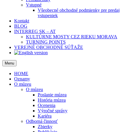
Vstupné
Všeobecné obchodné podmienky pre predaj
vstupeniek
Kontakt
BLOG
INTERREG SK – AT
KULTÚRNE MOSTY CEZ RIEKU MORAVA
TURNING POINTS
VEREJNÉ OBCHODNÉ SÚŤAŽE
Menu
HOME
Oznamy
O múzeu
O múzeu
Poslanie múzea
História múzea
Ocenenia
Výročné správy
Kariéra
Odborná činnosť
Zbierky
Publikácie