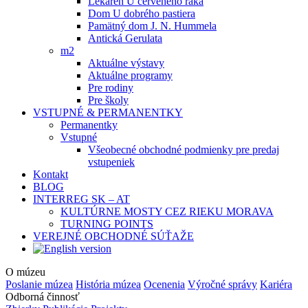
Lekáreň U červeného raka
Dom U dobrého pastiera
Pamätný dom J. N. Hummela
Antická Gerulata
m2
Aktuálne výstavy
Aktuálne programy
Pre rodiny
Pre školy
VSTUPNÉ & PERMANENTKY
Permanentky
Vstupné
Všeobecné obchodné podmienky pre predaj
vstupeniek
Kontakt
BLOG
INTERREG SK – AT
KULTÚRNE MOSTY CEZ RIEKU MORAVA
TURNING POINTS
VEREJNÉ OBCHODNÉ SÚŤAŽE
O múzeu
Poslanie múzea
História múzea
Ocenenia
Výročné správy
Kariéra
Odborná činnosť