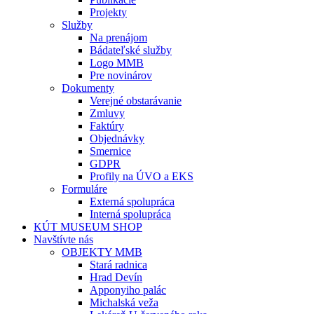
Projekty
Služby
Na prenájom
Bádateľské služby
Logo MMB
Pre novinárov
Dokumenty
Verejné obstarávanie
Zmluvy
Faktúry
Objednávky
Smernice
GDPR
Profily na ÚVO a EKS
Formuláre
Externá spolupráca
Interná spolupráca
KÚT MUSEUM SHOP
Navštívte nás
OBJEKTY MMB
Stará radnica
Hrad Devín
Apponyiho palác
Michalská veža