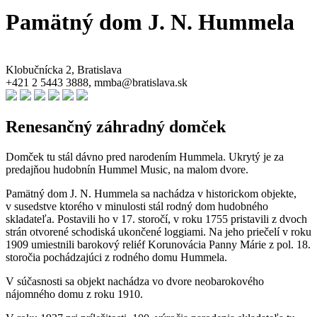
Pamätný dom J. N. Hummela
Klobučnícka 2, Bratislava
+421 2 5443 3888, mmba@bratislava.sk
Renesančný záhradný domček
Domček tu stál dávno pred narodením Hummela. Ukrytý je za
predajňou hudobnín Hummel Music, na malom dvore.
Pamätný dom J. N. Hummela sa nachádza v historickom objekte,
v susedstve ktorého v minulosti stál rodný dom hudobného
skladateľa. Postavili ho v 17. storočí, v roku 1755 pristavili z dvoch
strán otvorené schodiská ukončené loggiami. Na jeho priečelí v roku
1909 umiestnili barokový reliéf Korunovácia Panny Márie z pol. 18.
storočia pochádzajúci z rodného domu Hummela.
V súčasnosti sa objekt nachádza vo dvore neobarokového
nájomného domu z roku 1910.