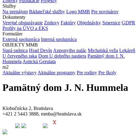
Zbierky
Publikácie
Projekty
Služby
Na prenájom
Bádateľské služby
Logo MMB
Pre novinárov
Dokumenty
Verejné obstarávanie
Zmluvy
Faktúry
Objednávky
Smernice
GDPR
Profily na ÚVO a EKS
Formuláre
Externá spolupráca
Interná spolupráca
OBJEKTY MMB
Stará radnica
Hrad Devín
Apponyiho palác
Michalská veža
Lekáreň
U červeného raka
Dom U dobrého pastiera
Pamätný dom J. N.
Hummela
Antická Gerulata
m2
Aktuálne výstavy
Aktuálne programy
Pre rodiny
Pre školy
Pamätný dom J. N. Hummela
Klobučnícka 2, Bratislava
+421 2 5443 3888, mmba@bratislava.sk