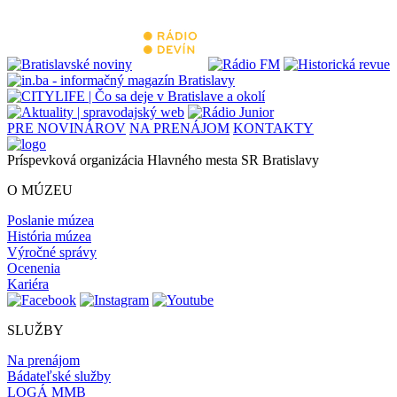
PRE NOVINÁROV
NA PRENÁJOM
KONTAKTY
Príspevková organizácia Hlavného mesta SR Bratislavy
O MÚZEU
Poslanie múzea
História múzea
Výročné správy
Ocenenia
Kariéra
SLUŽBY
Na prenájom
Bádateľské služby
LOGÁ MMB