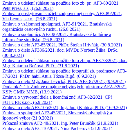
Zmluva o udelení súhlasu na použitie foto zb. pr., AF3-80/2021,
Petit Press, a.s., (26.8.2021)
Zmluva o poskytovaní služieb zodpovednej osoby, AF3-89/2021,
Via Leonis, s.r.o., (26.8.2021)
Zmluva o vzájomnej spolupráci, AF3-91/2021, Bratislavská
organizácia cestovného ruchu, (26.8.2021)
Zmluva o spolupráci, AF3-90/2021, Bratislavské kultúrne a
informačné stredisko, (26.8.2021)
Zmluva o dielo AF3-85/2021, PhDr. Štefan Hrivňák, (30.8.2021)
Zmluva o dielo AF386/2021, doc. MVDr. Norbert Žilka, DrSc.,
(30.8.2021)
Zmluva o udelení súhlasu na použitie foto zb. pr. AF3-73/2021, doc.
Mgr. Katarína Beňová, PhD., (31.8.2021)
Zmluva o udelení súhlasu na použitie fotografií zb. predmetov AF3-
37/2021, PhDr. habil Attila Tózsa-Rigó, (6.9.2021)
Zmluva o dielo Mgr. Jana Levická, PhD., AF3-87/2021, (9.9.2021)
Dodatok č. 1 k Zmluve o nájme nebytových priestorov AF2-2/2021,
KSP; GMB; MMB, (13.9.2021)
Zmluva o vytvorení diela a licenčná znč. AF3-82/2021, CP!
FUTURE s.r.o., (6.9.2021)
Zmluva o dielo AF3-105/2021, Ing. Juraj Kubica, PhD. (16.9.2021)
Zmluva o spolupráci AF2-45/2021, Slovenský olympijský a
športový výbor (21.9.2021)
Príkazná zmluva AF2-48/2021, Ing. Peter Brunčák (21.9.2021)
Zmluva o dielo AF3-110/2021, Nina Pacherová (21.9.2021)