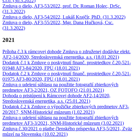
s.r.o. (30.3.2022)
Zmluva o dielo, AF3-53/2022, prof. Dr. Roman Holec, DrSc.
(31.3.2022)
Zmluva o dielo, AF3-54/2022, Lukáš Krajčír, PhD. (31.3.2022)
Zmluva o dielo, AF3-55/2022, Mgr. Dana Hučková, Csc.
(31.3.2022)
2021
Príloha č.3 k rámcovej dohode Zmluva o združenej dodávke elekt.
AF2-14/2020, Stredoslovenská energetika, a.s. (18.01.2021)
Dodatok č.1 k Zmluve o poskytnutí finanč. prostriedkov č.20-521-
01948 AF3-84/2020, FPU (18.01.2021)
Dodatok č.2 k Zmluve o poskytnutí finanč. prostriedkov č.20-521-
01975 AF3-80/2020, FPU (18.01.2021)
Zmluva o udelení súhlasu na použitie fotografií zbierkových
predmetov AF3-2/2021, OZ FOTOFO (21.01.2021)
Dohoda o pristúpení k Rámcovej dohode AF2-14/2020,
Stredoslovenská energetika, a.s. (25.01.2021)
Dodatok č.2 k Zmluve o výpožičke zbierkových predmetov AF3-
20/2017, SNM-Historické múzeum (1.02.2021)
Zmluva o udelení súhlasu na použitie fotografií zbierkových
predmetov AF3-3/2021, SNM-Historické múzeum (3.02.2021)
Zmluva č.30/2021 o platbe členského príspevku AF3-5/2021, Zväz
múzeí na Slovensku (10.02.2021)