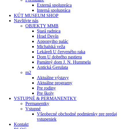
Externá spolupráca
Interná spolupráca
KÚT MUSEUM SHOP
Navštívte nás
OBJEKTY MMB
Stará radnica
Hrad Devín
Apponyiho palác
Michalská veža
Lekáreň U červeného raka
Dom U dobrého pastiera
Pamätný dom J. N. Hummela
Antická Gerulata
m2
Aktuálne výstavy
Aktuálne programy
Pre rodiny
Pre školy
VSTUPNÉ & PERMANENTKY
Permanentky
Vstupné
Všeobecné obchodné podmienky pre predaj
vstupeniek
Kontakt