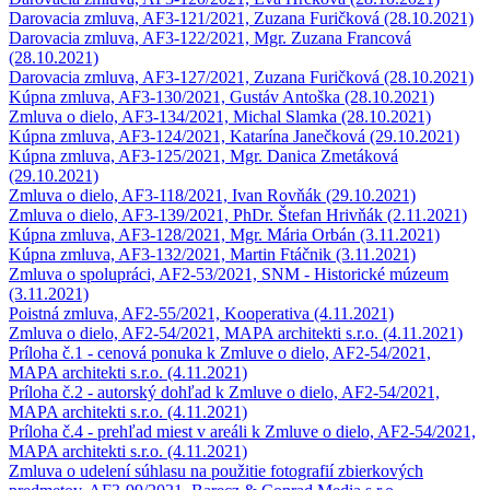
Darovacia zmluva, AF3-121/2021, Zuzana Furičková (28.10.2021)
Darovacia zmluva, AF3-122/2021, Mgr. Zuzana Francová
(28.10.2021)
Darovacia zmluva, AF3-127/2021, Zuzana Furičková (28.10.2021)
Kúpna zmluva, AF3-130/2021, Gustáv Antoška (28.10.2021)
Zmluva o dielo, AF3-134/2021, Michal Slamka (28.10.2021)
Kúpna zmluva, AF3-124/2021, Katarína Janečková (29.10.2021)
Kúpna zmluva, AF3-125/2021, Mgr. Danica Zmetáková
(29.10.2021)
Zmluva o dielo, AF3-118/2021, Ivan Rovňák (29.10.2021)
Zmluva o dielo, AF3-139/2021, PhDr. Štefan Hrivňák (2.11.2021)
Kúpna zmluva, AF3-128/2021, Mgr. Mária Orbán (3.11.2021)
Kúpna zmluva, AF3-132/2021, Martin Ftáčnik (3.11.2021)
Zmluva o spolupráci, AF2-53/2021, SNM - Historické múzeum
(3.11.2021)
Poistná zmluva, AF2-55/2021, Kooperativa (4.11.2021)
Zmluva o dielo, AF2-54/2021, MAPA architekti s.r.o. (4.11.2021)
Príloha č.1 - cenová ponuka k Zmluve o dielo, AF2-54/2021,
MAPA architekti s.r.o. (4.11.2021)
Príloha č.2 - autorský dohľad k Zmluve o dielo, AF2-54/2021,
MAPA architekti s.r.o. (4.11.2021)
Príloha č.4 - prehľad miest v areáli k Zmluve o dielo, AF2-54/2021,
MAPA architekti s.r.o. (4.11.2021)
Zmluva o udelení súhlasu na použitie fotografií zbierkových