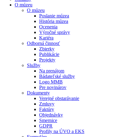
O múzeu
O múzeu
Poslanie múzea
História múzea
Ocenenia
Výročné správy
Kariéra
Odborná činnosť
Zbierky
Publikácie
Projekty
Služby
Na prenájom
Bádateľské služby
Logo MMB
Pre novinárov
Dokumenty
Verejné obstarávanie
Zmluvy
Faktúry
Objednávky
Smernice
GDPR
Profily na ÚVO a EKS
Formuláre