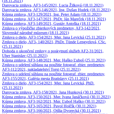
(18.11.2021)
Darovacia zmluva, AF3-145/2021, Lucia Žilková (18.11.2021)
Darovacia zmluva, AF3-146/2021, Ing. Dušan Hudek (18.11.2021)
Kúpna zmluva, AF3-129/2021, Ing. Peter Adam (18.11.2021)
Kúpna zmluva, AF3-147/2021, PhDr. Ján Mareček (18.11.2021)
Kúpna zmluva, AF3-149/2021, Gustáv Antoška (18.11.2021)
Zmluva o výpožičke zbierkových predmetov, AF3-142/2021,
Slovenské národné múzeum (18.11.2021)
Zmluva o dielo, AF3-154/2021, Mgr. Jana Levická (25.11.2021)
Zmluva o dielo, AF3- 140/2021, PhDr. Tünde Lengyelová, CSc.
(25.11.2021)
Dohoda o ukončení zmluvy o poskytnutí služieb AF2-31/2021,
Uher Stanislav (25.11.2021)
Kúpna zmluva, AF3-148/2021, Mgr. Haško Ľuboš (25.11.2021)
Zmluva o udelení súhlasu na použitie fotograf. zbier. predmetov,
AF3-112/2021, nakladatelství Torst (25.11.2021)
Zmluva o udelení súhlasu na použitie fotograf. zbier. predmetov,
AF3-155/2021, Galéria mesta Bratislavy (25.11.2021)
Zmluva o dielo, AF3-154/2021, Mgr. Jana Levická, PhD.
(25.11.2021)
Darovacia zmluva, AF3-158/2021, Jana Hupková (30.11.2021)
Kúpna zmluva, AF3-150/2021, Mgr. Ivana Janáčková (30.11.2021)
Kúpna zmluva, AF3-162/2021, Mgr. Ľuboš Haško (30.11.2021)
Kúpna zmluva, AF3-165/2021, Pavol Holčík (30.11.2021)
Kúpna zmluva, AF3-166/2021, Otília Dvorecká (30.11.2021)