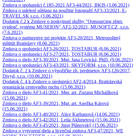
Zmluva o spolupráci č.185-2021 AF3-44/2021, BKIS (3.06.2021)
Zmluva o udelení súhlasu na použitie fotografií AF3-33/2021, E-
TRAVEL.SK s.r.o. (3.06.2021)
Dodatok č.2 k Zmluve o poskytnutí služby "Outsourcing zbier.
evidenč. systému MUSEION" AF2-32/2021, MUSOFT.CZ, s.r.o.
(7.6.2021)
Zmluva o partnerstve pri projekte AF3-20/2021, Metropolitný
inštitút Bratislavy (8.06.2021)
Zmluva o spolupráci AF3-26/2021, TOSTABUR (8.06.2021)
Zmluva o spolupráci AF3-27/2021, TOSTABUR (8.06.2021)
Zmluva o dielo AF3-30/2021, Mgr. Jana Levická, PhD. (9.06.2021)
Zmluva o spolupráci AF3-43/2021, SKYFORM, s.r.o. (10.06.2021)
Dodatok č. 2 k Zmluve o výpožičke zb. predmetov AF3-126/2017,
Divyd, s.r.o. (10.06.2021)
Dodatok č. 4 k Zmluve o spolupráci AF2-4/2014, Bratislavská
organizácia cestovného ruchu (15.06.2021)
Zmluva o dielo AF3-41/2021, Mgr. art. Zuzana Michalíková
(15.06.2021)
Zmluva o dielo AF3-39/2021, Mgr. art. Anežka Kárová
(15.06.2021)
Zmluva o dielo AF3-40/2021, Alice Karbanová (14.06.2021)
Zmluva o dielo AF3-42/2021, Leila Akhmetová (15.06.2021)
Zmluva o dielo AF3-45/2021, Juraj Plánovský (15.06.2021)
Zmluva o vytvorení diela a licenčná zmluva AF3-47/2021, WE