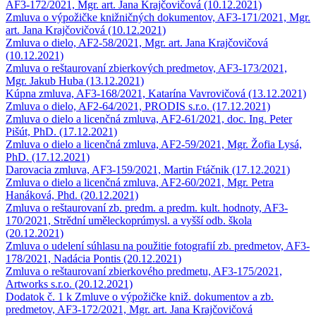
AF3-172/2021, Mgr. art. Jana Krajčovičová (10.12.2021)
Zmluva o výpožičke knižničných dokumentov, AF3-171/2021, Mgr.
art. Jana Krajčovičová (10.12.2021)
Zmluva o dielo, AF2-58/2021, Mgr. art. Jana Krajčovičová
(10.12.2021)
Zmluva o reštaurovaní zbierkových predmetov, AF3-173/2021,
Mgr. Jakub Huba (13.12.2021)
Kúpna zmluva, AF3-168/2021, Katarína Vavrovičová (13.12.2021)
Zmluva o dielo, AF2-64/2021, PRODIS s.r.o. (17.12.2021)
Zmluva o dielo a licenčná zmluva, AF2-61/2021, doc. Ing. Peter
Pišút, PhD. (17.12.2021)
Zmluva o dielo a licenčná zmluva, AF2-59/2021, Mgr. Žofia Lysá,
PhD. (17.12.2021)
Darovacia zmluva, AF3-159/2021, Martin Ftáčnik (17.12.2021)
Zmluva o dielo a licenčná zmluva, AF2-60/2021, Mgr. Petra
Hanáková, Phd. (20.12.2021)
Zmluva o reštaurovaní zb. predm. a predm. kult. hodnoty, AF3-
170/2021, Strědní uměleckoprúmysl. a vyšší odb. škola
(20.12.2021)
Zmluva o udelení súhlasu na použitie fotografií zb. predmetov, AF3-
178/2021, Nadácia Pontis (20.12.2021)
Zmluva o reštaurovaní zbierkového predmetu, AF3-175/2021,
Artworks s.r.o. (20.12.2021)
Dodatok č. 1 k Zmluve o výpožičke kniž. dokumentov a zb.
predmetov, AF3-172/2021, Mgr. art. Jana Krajčovičová