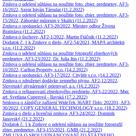
Zmluva o udelení súhlasu na použitie foto. zbier. predmetov, AF3-
16/2022, Szent István Társulat (11.2.2022)
Zmluva o udelení súhlasu na použitie foto. zbier. predmetov, AF3-
15/2022, Záhorské múzeum v Skalici (11.2.2022)
Zmluva o spolupráci, AF3-20/2022, Miestny odbor Živena
Bratislava (11.2.2022)
Zmluva o úschove, AF2-1/2022, Martin Ftáčnik (11.2.2022)
Dodatok č. 1 k Zmluve o dielo, AF2-54/2021, MAPA architekti
s.r.o. (11.2.2022)
Zmluva o udelení súhlasu na použitie fotografií zbierkových
predmetov, AF3-23/2022, Dr. Julia Itin (11.2.2022)
Zmluva o udelení súhlasu na použitie foto. zbier. predmetov, AF3-
10/2022, Carlton Property, s.r.o. (14.2.2022)
Zmluva o spolupráci, AF3-17/2022, Citylife s.r.o. (14.2.2022)
Zmluva o združenej dodávke zemného plynu, AF2-12/2022,
Slovenský plynárenský priemysel, a.s. (16.2.2022)
Zmluva o reštaurovaní zbierkového predmetu, AF3-22/2022, Mgr.
art. Svetlana Cuperová - Ilavská (17.2.2022)
Smlouva o zápújčce zařízení WideTek 36ART číslo: 202201, AF3-
30/2022, COPY GENERAL TECHNOLOGY s.r.o. (18.2.2022)
Zmluva o dielo a licenčná zmluva, AF3-24/2022, Dominik
Janovský (21.2.2022)
Dodatok č. 1 k Zmluve o udelení súhlasu na použitie fotografií
zbier. predmetov, AF3-155/2021, GMB (21.2.2022)
ZMLUVA O SPOLUFINANCOVANÍ ZO ŠTÁTNEHO