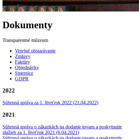
Dokumenty
Transparentné múzeum
Verejné obstarávanie
Zmluvy
Faktúry
Objednávky
Smernice
GDPR
2022
Súhrnná správa za 1. štvrťrok 2022 (21.04.2022)
2021
Súhrnná správa o zákazkách na dodanie tovaru a poskytnutie
služieb za 1. štvrťrok 2021 (6.04.2021)
Súhrnná správa o zákazkách na dodanie tovaru a poskytnutie