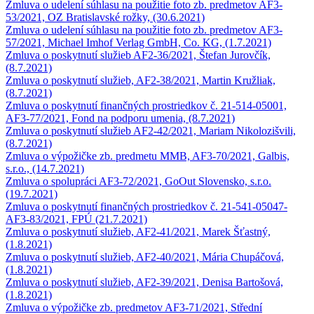
Zmluva o udelení súhlasu na použitie foto zb. predmetov AF3-
53/2021, OZ Bratislavské rožky, (30.6.2021)
Zmluva o udelení súhlasu na použitie foto zb. predmetov AF3-
57/2021, Michael Imhof Verlag GmbH, Co. KG, (1.7.2021)
Zmluva o poskytnutí služieb AF2-36/2021, Štefan Jurovčík,
(8.7.2021)
Zmluva o poskytnutí služieb, AF2-38/2021, Martin Kružliak,
(8.7.2021)
Zmluva o poskytnutí finančných prostriedkov č. 21-514-05001,
AF3-77/2021, Fond na podporu umenia, (8.7.2021)
Zmluva o poskytnutí služieb AF2-42/2021, Mariam Nikolozišvili,
(8.7.2021)
Zmluva o výpožičke zb. predmetu MMB, AF3-70/2021, Galbis,
s.r.o., (14.7.2021)
Zmluva o spolupráci AF3-72/2021, GoOut Slovensko, s.r.o.
(19.7.2021)
Zmluva o poskytnutí finančných prostriedkov č. 21-541-05047-
AF3-83/2021, FPÚ (21.7.2021)
Zmluva o poskytnutí služieb, AF2-41/2021, Marek Šťastný,
(1.8.2021)
Zmluva o poskytnutí služieb, AF2-40/2021, Mária Chupáčová,
(1.8.2021)
Zmluva o poskytnutí služieb, AF2-39/2021, Denisa Bartošová,
(1.8.2021)
Zmluva o výpožičke zb. predmetov AF3-71/2021, Střední