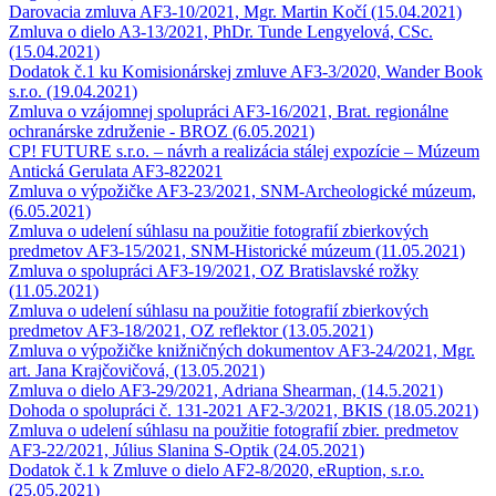
Darovacia zmluva AF3-10/2021, Mgr. Martin Kočí (15.04.2021)
Zmluva o dielo A3-13/2021, PhDr. Tunde Lengyelová, CSc.
(15.04.2021)
Dodatok č.1 ku Komisionárskej zmluve AF3-3/2020, Wander Book
s.r.o. (19.04.2021)
Zmluva o vzájomnej spolupráci AF3-16/2021, Brat. regionálne
ochranárske združenie - BROZ (6.05.2021)
CP! FUTURE s.r.o. – návrh a realizácia stálej expozície – Múzeum
Antická Gerulata AF3-822021
Zmluva o výpožičke AF3-23/2021, SNM-Archeologické múzeum,
(6.05.2021)
Zmluva o udelení súhlasu na použitie fotografií zbierkových
predmetov AF3-15/2021, SNM-Historické múzeum (11.05.2021)
Zmluva o spolupráci AF3-19/2021, OZ Bratislavské rožky
(11.05.2021)
Zmluva o udelení súhlasu na použitie fotografií zbierkových
predmetov AF3-18/2021, OZ reflektor (13.05.2021)
Zmluva o výpožičke knižničných dokumentov AF3-24/2021, Mgr.
art. Jana Krajčovičová, (13.05.2021)
Zmluva o dielo AF3-29/2021, Adriana Shearman, (14.5.2021)
Dohoda o spolupráci č. 131-2021 AF2-3/2021, BKIS (18.05.2021)
Zmluva o udelení súhlasu na použitie fotografií zbier. predmetov
AF3-22/2021, Július Slanina S-Optik (24.05.2021)
Dodatok č.1 k Zmluve o dielo AF2-8/2020, eRuption, s.r.o.
(25.05.2021)