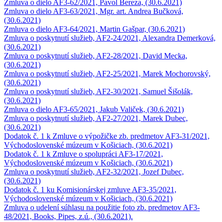
Zmluva o dielo AF3-62/2021, Pavol Bereza, (30.6.2021)
Zmluva o dielo AF3-63/2021, Mgr. art. Andrea Bučková,
(30.6.2021)
Zmluva o dielo AF3-64/2021, Martin Gašpar, (30.6.2021)
Zmluva o poskytnutí služieb, AF2-24/2021, Alexandra Demerková,
(30.6.2021)
Zmluva o poskytnutí služieb, AF2-28/2021, David Mecka,
(30.6.2021)
Zmluva o poskytnutí služieb, AF2-25/2021, Marek Mochorovský,
(30.6.2021)
Zmluva o poskytnutí služieb, AF2-30/2021, Samuel Šišolák,
(30.6.2021)
Zmluva o dielo AF3-65/2021, Jakub Valiček, (30.6.2021)
Zmluva o poskytnutí služieb, AF2-27/2021, Marek Dubec,
(30.6.2021)
Dodatok č. 1 k Zmluve o výpožičke zb. predmetov AF3-31/2021,
Východoslovenské múzeum v Košiciach, (30.6.2021)
Dodatok č. 1 k Zmluve o spolupráci AF3-17/2021,
Východoslovenské múzeum v Košiciach, (30.6.2021)
Zmluva o poskytnutí služieb, AF2-32/2021, Jozef Dubec,
(30.6.2021)
Dodatok č. 1 ku Komisionárskej zmluve AF3-35/2021,
Východoslovenské múzeum v Košiciach, (30.6.2021)
Zmluva o udelení súhlasu na použitie foto zb. predmetov AF3-
48/2021, Books, Pipes, z.ú., (30.6.2021).