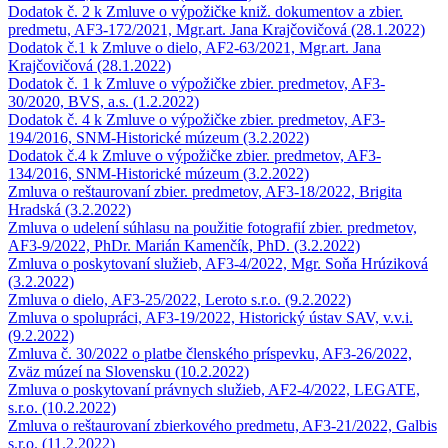
Dodatok č. 2 k Zmluve o výpožičke kniž. dokumentov a zbier.
predmetu, AF3-172/2021, Mgr.art. Jana Krajčovičová (28.1.2022)
Dodatok č.1 k Zmluve o dielo, AF2-63/2021, Mgr.art. Jana
Krajčovičová (28.1.2022)
Dodatok č. 1 k Zmluve o výpožičke zbier. predmetov, AF3-
30/2020, BVS, a.s. (1.2.2022)
Dodatok č. 4 k Zmluve o výpožičke zbier. predmetov, AF3-
194/2016, SNM-Historické múzeum (3.2.2022)
Dodatok č.4 k Zmluve o výpožičke zbier. predmetov, AF3-
134/2016, SNM-Historické múzeum (3.2.2022)
Zmluva o reštaurovaní zbier. predmetov, AF3-18/2022, Brigita
Hradská (3.2.2022)
Zmluva o udelení súhlasu na použitie fotografií zbier. predmetov,
AF3-9/2022, PhDr. Marián Kamenčík, PhD. (3.2.2022)
Zmluva o poskytovaní služieb, AF3-4/2022, Mgr. Soňa Hrúziková
(3.2.2022)
Zmluva o dielo, AF3-25/2022, Leroto s.r.o. (9.2.2022)
Zmluva o spolupráci, AF3-19/2022, Historický ústav SAV, v.v.i.
(9.2.2022)
Zmluva č. 30/2022 o platbe členského príspevku, AF3-26/2022,
Zväz múzeí na Slovensku (10.2.2022)
Zmluva o poskytovaní právnych služieb, AF2-4/2022, LEGATE,
s.r.o. (10.2.2022)
Zmluva o reštaurovaní zbierkového predmetu, AF3-21/2022, Galbis
s.r.o. (11.2.2022)