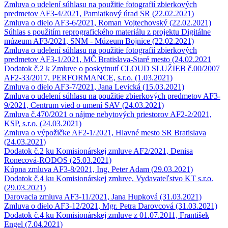
Zmluva o udelení súhlasu na použitie fotografií zbierkových
predmetov AF3-4/2021, Pamiatkový úrad SR (22.02.2021)
Zmluva o dielo AF3-6/2021, Roman Vojtechovský (22.02.2021)
Súhlas s použitím reprografického materiálu z projektu Digitálne
múzeum AF3/2021, SNM - Múzeum Bojnice (22.02.2021)
Zmluva o udelení súhlasu na použitie fotografií zbierkových
predmetov AF3-1/2021, MČ Bratislava-Staré mesto (24.02.2021
Dodatok č.2 k Zmluve o poskytnutí CLOUD SLUŽIEB č.00/2007
AF2-33/2017, PERFORMANCE, s.r.o. (1.03.2021)
Zmluva o dielo AF3-7/2021, Jana Levická (15.03.2021)
Zmluva o udelení súhlasu na použitie zbierkových predmetov AF3-
9/2021, Centrum vied o umení SAV (24.03.2021)
Zmluva č.470/2021 o nájme nebytových priestorov AF2-2/2021,
KSP, s.r.o. (24.03.2021)
Zmluva o výpožičke AF2-1/2021, Hlavné mesto SR Bratislava
(24.03.2021)
Dodatok č.2 ku Komisionárskej zmluve AF2/2021, Denisa
Ronecová-RODOS (25.03.2021)
Kúpna zmluva AF3-8/2021, Ing. Peter Adam (29.03.2021)
Dodatok č.4 ku Komisionárskej zmluve, Vydavateľstvo KT s.r.o.
(29.03.2021)
Darovacia zmluva AF3-11/2021, Jana Hupková (31.03.2021)
Zmluva o dielo AF3-12/2021, Mgr. Petra Darovcová (31.03.2021)
Dodatok č.4 ku Komisionárskej zmluve z 01.07.2011, František
Engel (7.04.2021)