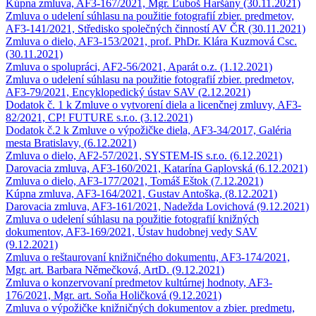
Kúpna zmluva, AF3-167/2021, Mgr. Ľuboš Haršány (30.11.2021)
Zmluva o udelení súhlasu na použitie fotografií zbier. predmetov,
AF3-141/2021, Středisko společných činností AV ČR (30.11.2021)
Zmluva o dielo, AF3-153/2021, prof. PhDr. Klára Kuzmová Csc.
(30.11.2021)
Zmluva o spolupráci, AF2-56/2021, Aparát o.z. (1.12.2021)
Zmluva o udelení súhlasu na použitie fotografií zbier. predmetov,
AF3-79/2021, Encyklopedický ústav SAV (2.12.2021)
Dodatok č. 1 k Zmluve o vytvorení diela a licenčnej zmluvy, AF3-
82/2021, CP! FUTURE s.r.o. (3.12.2021)
Dodatok č.2 k Zmluve o výpožičke diela, AF3-34/2017, Galéria
mesta Bratislavy, (6.12.2021)
Zmluva o dielo, AF2-57/2021, SYSTEM-IS s.r.o. (6.12.2021)
Darovacia zmluva, AF3-160/2021, Katarína Gaplovská (6.12.2021)
Zmluva o dielo, AF3-177/2021, Tomáš Eštok (7.12.2021)
Kúpna zmluva, AF3-164/2021, Gustav Antoška, (8.12.2021)
Darovacia zmluva, AF3-161/2021, Nadežda Lovichová (9.12.2021)
Zmluva o udelení súhlasu na použitie fotografií knižných
dokumentov, AF3-169/2021, Ústav hudobnej vedy SAV
(9.12.2021)
Zmluva o reštaurovaní knižničného dokumentu, AF3-174/2021,
Mgr. art. Barbara Němečková, ArtD. (9.12.2021)
Zmluva o konzervovaní predmetov kultúrnej hodnoty, AF3-
176/2021, Mgr. art. Soňa Holičková (9.12.2021)
Zmluva o výpožičke knižničných dokumentov a zbier. predmetu,