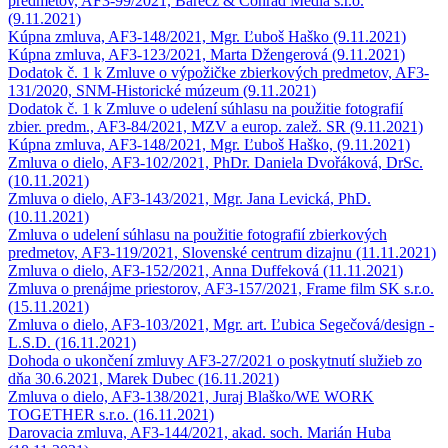
predmetov, AF3-99/2021, Barecz & Conrad Media s.r.o.
(9.11.2021)
Kúpna zmluva, AF3-148/2021, Mgr. Ľuboš Haško (9.11.2021)
Kúpna zmluva, AF3-123/2021, Marta Džengerová (9.11.2021)
Dodatok č. 1 k Zmluve o výpožičke zbierkových predmetov, AF3-
131/2020, SNM-Historické múzeum (9.11.2021)
Dodatok č. 1 k Zmluve o udelení súhlasu na použitie fotografií
zbier. predm., AF3-84/2021, MZV a europ. zalež. SR (9.11.2021)
Kúpna zmluva, AF3-148/2021, Mgr. Ľuboš Haško, (9.11.2021)
Zmluva o dielo, AF3-102/2021, PhDr. Daniela Dvořáková, DrSc.
(10.11.2021)
Zmluva o dielo, AF3-143/2021, Mgr. Jana Levická, PhD.
(10.11.2021)
Zmluva o udelení súhlasu na použitie fotografií zbierkových
predmetov, AF3-119/2021, Slovenské centrum dizajnu (11.11.2021)
Zmluva o dielo, AF3-152/2021, Anna Duffeková (11.11.2021)
Zmluva o prenájme priestorov, AF3-157/2021, Frame film SK s.r.o.
(15.11.2021)
Zmluva o dielo, AF3-103/2021, Mgr. art. Ľubica Segečová/design -
L.S.D. (16.11.2021)
Dohoda o ukončení zmluvy AF3-27/2021 o poskytnutí služieb zo
dňa 30.6.2021, Marek Dubec (16.11.2021)
Zmluva o dielo, AF3-138/2021, Juraj Blaško/WE WORK
TOGETHER s.r.o. (16.11.2021)
Darovacia zmluva, AF3-144/2021, akad. soch. Marián Huba