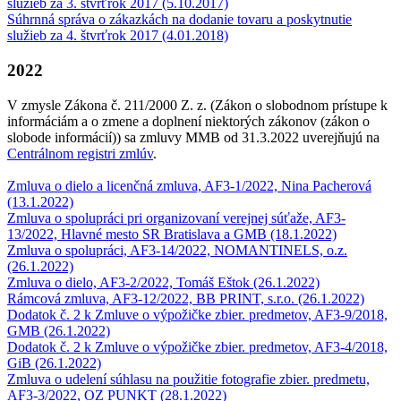
služieb za 3. štvrťrok 2017 (5.10.2017)
Súhrnná správa o zákazkách na dodanie tovaru a poskytnutie
služieb za 4. štvrťrok 2017 (4.01.2018)
2022
V zmysle Zákona č. 211/2000 Z. z. (Zákon o slobodnom prístupe k
informáciám a o zmene a doplnení niektorých zákonov (zákon o
slobode informácií)) sa zmluvy MMB od 31.3.2022 uverejňujú na
Centrálnom registri zmlúv
.
Zmluva o dielo a licenčná zmluva, AF3-1/2022, Nina Pacherová
(13.1.2022)
Zmluva o spolupráci pri organizovaní verejnej súťaže, AF3-
13/2022, Hlavné mesto SR Bratislava a GMB (18.1.2022)
Zmluva o spolupráci, AF3-14/2022, NOMANTINELS, o.z.
(26.1.2022)
Zmluva o dielo, AF3-2/2022, Tomáš Eštok (26.1.2022)
Rámcová zmluva, AF3-12/2022, BB PRINT, s.r.o. (26.1.2022)
Dodatok č. 2 k Zmluve o výpožičke zbier. predmetov, AF3-9/2018,
GMB (26.1.2022)
Dodatok č. 2 k Zmluve o výpožičke zbier. predmetov, AF3-4/2018,
GiB (26.1.2022)
Zmluva o udelení súhlasu na použitie fotografie zbier. predmetu,
AF3-3/2022, OZ PUNKT (28.1.2022)