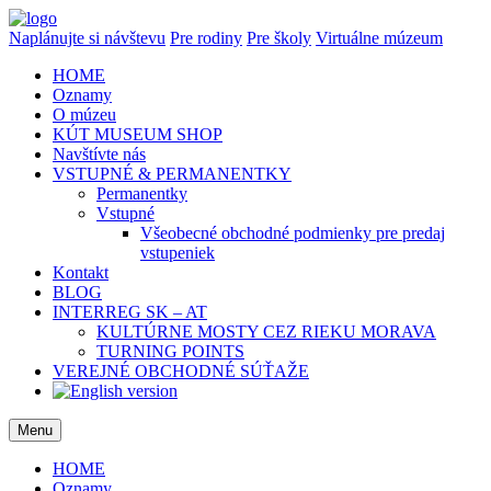
Naplánujte si návštevu
Pre rodiny
Pre školy
Virtuálne múzeum
HOME
Oznamy
O múzeu
KÚT MUSEUM SHOP
Navštívte nás
VSTUPNÉ & PERMANENTKY
Permanentky
Vstupné
Všeobecné obchodné podmienky pre predaj
vstupeniek
Kontakt
BLOG
INTERREG SK – AT
KULTÚRNE MOSTY CEZ RIEKU MORAVA
TURNING POINTS
VEREJNÉ OBCHODNÉ SÚŤAŽE
Menu
HOME
Oznamy