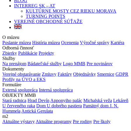
BLOG
INTERREG SK – AT
KULTÚRNE MOSTY CEZ RIEKU MORAVA
TURNING POINTS
VEREJNÉ OBCHODNÉ SÚŤAŽE
O múzeu
Poslanie múzea
História múzea
Ocenenia
Výročné správy
Kariéra
Odborná činnosť
Zbierky
Publikácie
Projekty
Služby
Na prenájom
Bádateľské služby
Logo MMB
Pre novinárov
Dokumenty
Verejné obstarávanie
Zmluvy
Faktúry
Objednávky
Smernice
GDPR
Profily na ÚVO a EKS
Formuláre
Externá spolupráca
Interná spolupráca
OBJEKTY MMB
Stará radnica
Hrad Devín
Apponyiho palác
Michalská veža
Lekáreň
U červeného raka
Dom U dobrého pastiera
Pamätný dom J. N.
Hummela
Antická Gerulata
m2
Aktuálne výstavy
Aktuálne programy
Pre rodiny
Pre školy