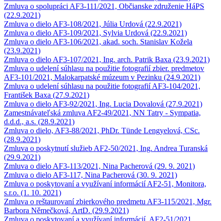
Zmluva o spolupráci AF3-111/2021, Občianske združenie HáPS
(22.9.2021)
Zmluva o dielo AF3-108/2021, Júlia Urdová (22.9.2021)
Zmluva o dielo AF3-109/2021, Sylvia Urdová (22.9.2021)
Zmluva o dielo AF3-106/2021, akad. soch. Stanislav Kožela
(23.9.2021)
Zmluva o dielo AF3-107/2021, Ing. arch. Patrik Baxa (23.9.2021)
Zmluva o udelení súhlasu na použitie fotografií zbier. predmetov
AF3-101/2021, Malokarpatské múzeum v Pezinku (24.9.2021)
Zmluva o udelení súhlasu na použitie fotografií AF3-104/2021,
František Baxa (27.9.2021)
Zmluva o dielo AF3-92/2021, Ing. Lucia Dovalová (27.9.2021)
Zamestnávateľská zmluva AF2-49/2021, NN Tatry - Sympatia,
d.d.d., a.s. (28.9.2021)
Zmluva o dielo, AF3-88/2021, PhDr. Tünde Lengyelová, CSc.
(28.9.2021)
Zmluva o poskytnutí služieb AF2-50/2021, Ing. Andrea Turanská
(29.9.2021)
Zmluva o dielo AF3-113/2021, Nina Pacherová (29. 9. 2021)
Zmluva o dielo AF3-117, Nina Pacherová (30. 9. 2021)
Zmluva o poskytovaní a využívaní informácií AF2-51, Monitora,
s.r.o. (1. 10. 2021)
Zmluva o reštaurovaní zbierkového predmetu AF3-115/2021, Mgr.
Barbora Němečková, ArtD. (29.9.2021)
Zmluva o poskytovaní a využívaní informácií, AF2-51/2021,