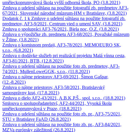
uměleckoprumyslová škola vyšší odborná škola, PO (3.8.2021)
Zmluva o udelení súhlasu na použitie fotografií zb. predmetov AF3-
67/2021, Slovenské národné múzeum-HM v Bratislave, (3.8.2021)
Dodatok č. 1 k Zmluve o udelení súhlasu na použitie fotografií zb.
predmetov, AF3-9/2021, Centrum vied o umení SAV, (3.8.2021)
Zmluva o spolupráci AF3-76/2021, Biela noc, O.Z. (3.8.2021)
Zmluva o výpožičke zb. predmetu AF3-68/2021, Považské múzeum
v Žiline, (3.8.2021)
Zmluva o komisnom predaji, AF3-78/2021, MEMOEURO SK,
s.r.o., (6.8.2021)
Zmluva o dodávke služieb pri realizácií projektu Malá vínna cesta,
AF3-81/2021, BTB, (12.8.2021)
Zmluva o udelení súhlasu na použitie foto zb. predmetov, AF3-
74/2021, MullenLoweGGK, s.r.o., (11.8.2021)
Zmluva o nájme priestorov AF3-69/2021, Šimon Gašpar,
(12.-8.2021)
Zmluva o nájme priestorov, AF3-58/2021, Bratislavský
samosprávny kraj, (17.8.2021)
Zmluva o dielo AF2-43/2021, A.B.K.P.Š., spol. s.r.o., (18.8.2021)
Smlouva o spolupořadatelství, AF2-44/2021, Vysoká škola
uměleckoprumyslová v Praze, (18.8.2021)
Zmluva o udelení súhlasu na použitie foto zb. pr., AF3-75/2021,
STU v Bratislave FaAD (26.8.2021)
Zmluva o udelení súhlasu na použitie foto zb. pr., AF3-84/2021,
MZVa európsky záležitostí (26.8.2021)