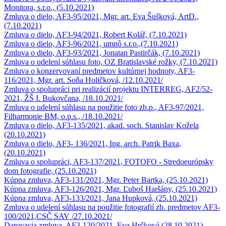
Monitora, s.r.o., (5.10.2021)
Zmluva o dielo, AF3-95/2021, Mgr. art. Eva Šušková, ArtD.,
(7.10.2021)
Zmluva o dielo, AF3-94/2021, Robert Kolář, (7.10.2021)
Zmluva o dielo, AF3-96/2021, umnô s.r.o.,(7.10.2021)
Zmluva o dielo, AF3-93/2021, Jonatan Pastirčák, (7.10.2021)
Zmluva o udelení súhlasu foto, OZ Bratislavské rožky, (7.10.2021)
Zmluva o konzervovaní predmetov kultúrnej hodnoty, AF3-
116/2021, Mgr. art. Soňa Holičková, /12.10.2021/
Zmluva o spolupráci pri realizácií projektu INTERREG, AF2/52-
2021, ŽŠ I. Bukovčana, /18.10.2021/
Zmluva o udelení súhlasu na použitie foto zb.p., AF3-97/2021,
Filharmonie BM, o.p.s., /18.10.2021/
Zmluva o dielo, AF3-135/2021, akad. soch. Stanislav Kožela
(20.10.2021)
Zmluva o dielo, AF3- 136/2021, Ing. arch. Patrik Baxa,
(20.10.2021)
Zmluva o spolupráci, AF3-137/2021, FOTOFO - Stredoeurópsky
dom fotografie, (25.10.2021)
Kúpna zmluva, AF3-131/2021, Mgr. Peter Bartka, (25.10.2021)
Kúpna zmluva, AF3-126/2021, Mgr. Ľuboš Haršány, (25.10.2021)
Kúpna zmluva, AF3-133/2021, Jana Hupková, (25.10.2021)
Zmluva o udelení súhlasu na použitie fotografií zb. predmetov AF3-
100/2021,CSČ SAV /27.10.2021/
Darovacia zmluva, AF3-120/2021, Eva Hrčková (28.10.2021)