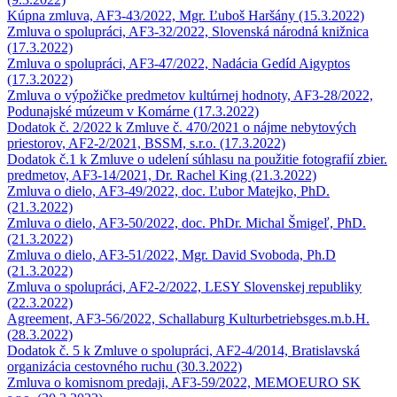
Kúpna zmluva, AF3-43/2022, Mgr. Ľuboš Haršány (15.3.2022)
Zmluva o spolupráci, AF3-32/2022, Slovenská národná knižnica
(17.3.2022)
Zmluva o spolupráci, AF3-47/2022, Nadácia Gedíd Aigyptos
(17.3.2022)
Zmluva o výpožičke predmetov kultúrnej hodnoty, AF3-28/2022,
Podunajské múzeum v Komárne (17.3.2022)
Dodatok č. 2/2022 k Zmluve č. 470/2021 o nájme nebytových
priestorov, AF2-2/2021, BSSM, s.r.o. (17.3.2022)
Dodatok č.1 k Zmluve o udelení súhlasu na použitie fotografií zbier.
predmetov, AF3-14/2021, Dr. Rachel King (21.3.2022)
Zmluva o dielo, AF3-49/2022, doc. Ľubor Matejko, PhD.
(21.3.2022)
Zmluva o dielo, AF3-50/2022, doc. PhDr. Michal Šmigeľ, PhD.
(21.3.2022)
Zmluva o dielo, AF3-51/2022, Mgr. David Svoboda, Ph.D
(21.3.2022)
Zmluva o spolupráci, AF2-2/2022, LESY Slovenskej republiky
(22.3.2022)
Agreement, AF3-56/2022, Schallaburg Kulturbetriebsges.m.b.H.
(28.3.2022)
Dodatok č. 5 k Zmluve o spolupráci, AF2-4/2014, Bratislavská
organizácia cestovného ruchu (30.3.2022)
Zmluva o komisnom predaji, AF3-59/2022, MEMOEURO SK