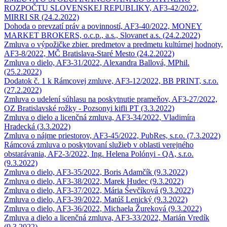
ROZPOČTU SLOVENSKEJ REPUBLIKY, AF3-42/2022,
MIRRI SR (24.2.2022)
Dohoda o prevzatí práv a povinností, AF3-40/2022, MONEY
MARKET BROKERS, o.c.p., a.s., Slovanet a.s. (24.2.2022)
Zmluva o výpožičke zbier. predmetov a predmetu kultúrnej hodnoty,
AF3-8/2022, MČ Bratislava-Staré Mesto (24.2.2022)
Zmluva o dielo, AF3-31/2022, Alexandra Ballová, MPhil.
(25.2.2022)
Dodatok č. 1 k Rámcovej zmluve, AF3-12/2022, BB PRINT, s.r.o.
(27.2.2022)
Zmluva o udelení súhlasu na poskytnutie prameňov, AF3-27/2022,
OZ Bratislavské rožky - Pozsonyi kifli PT (3.3.2022)
Zmluva o dielo a licenčná zmluva, AF3-34/2022, Vladimíra
Hradecká (3.3.2022)
Zmluva o nájme priestorov, AF3-45/2022, PubRes, s.r.o. (7.3.2022)
Rámcová zmluva o poskytovaní služieb v oblasti verejného
obstarávania, AF2-3/2022, Ing. Helena Polónyi - QA, s.r.o.
(9.3.2022)
Zmluva o dielo, AF3-35/2022, Boris Adamčík (9.3.2022)
Zmluva o dielo, AF3-38/2022, Marek Hudec (9.3.2022)
Zmluva o dielo, AF3-37/2022, Mária Śevčíková (9.3.2022)
Zmluva o dielo, AF3-39/2022, Matúš Lenický (9.3.2022)
Zmluva o dielo, AF3-36/2022, Michaela Žureková (9.3.2022)
Zmluva a dielo a licenčná zmluva, AF3-33/2022, Marián Vredík
(9.3.2022)