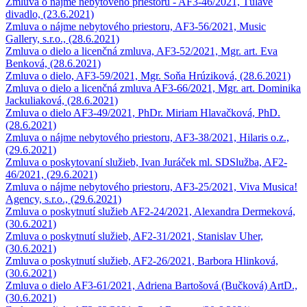
Zmluva o nájme nebytového priestoru - AF3-46/2021, Túlavé
divadlo, (23.6.2021)
Zmluva o nájme nebytového priestoru, AF3-56/2021, Music
Gallery, s.r.o., (28.6.2021)
Zmluva o dielo a licenčná zmluva, AF3-52/2021, Mgr. art. Eva
Benková, (28.6.2021)
Zmluva o dielo, AF3-59/2021, Mgr. Soňa Hrúziková, (28.6.2021)
Zmluva o dielo a licenčná zmluva AF3-66/2021, Mgr. art. Dominika
Jackuliaková, (28.6.2021)
Zmluva o dielo AF3-49/2021, PhDr. Miriam Hlavačková, PhD.
(28.6.2021)
Zmluva o nájme nebytového priestoru, AF3-38/2021, Hilaris o.z.,
(29.6.2021)
Zmluva o poskytovaní služieb, Ivan Juráček ml. SDSlužba, AF2-
46/2021, (29.6.2021)
Zmluva o nájme nebytového priestoru, AF3-25/2021, Viva Musica!
Agency, s.r.o., (29.6.2021)
Zmluva o poskytnutí služieb AF2-24/2021, Alexandra Dermeková,
(30.6.2021)
Zmluva o poskytnutí služieb, AF2-31/2021, Stanislav Uher,
(30.6.2021)
Zmluva o poskytnutí služieb, AF2-26/2021, Barbora Hlinková,
(30.6.2021)
Zmluva o dielo AF3-61/2021, Adriena Bartošová (Bučková) ArtD.,
(30.6.2021)