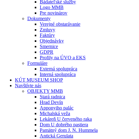
Bádateľské služby
Logo MMB
Pre novinárov
Dokumenty
Verejné obstarávanie
Zmluvy
Faktúry
Objednávky
Smernice
GDPR
Profily na ÚVO a EKS
Formuláre
Externá spolupráca
Interná spolupráca
KÚT MUSEUM SHOP
Navštívte nás
OBJEKTY MMB
Stará radnica
Hrad Devín
Apponyiho palác
Michalská veža
Lekáreň U červeného raka
Dom U dobrého pastiera
Pamätný dom J. N. Hummela
Antická Gerulata