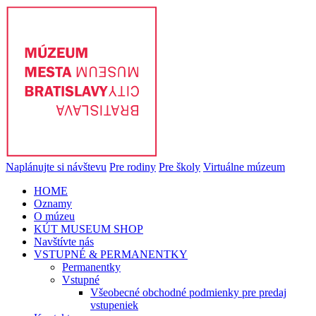
Naplánujte si návštevu
Pre rodiny
Pre školy
Virtuálne múzeum
HOME
Oznamy
O múzeu
KÚT MUSEUM SHOP
Navštívte nás
VSTUPNÉ & PERMANENTKY
Permanentky
Vstupné
Všeobecné obchodné podmienky pre predaj
vstupeniek