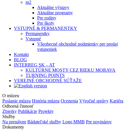
m2
Aktuálne výstavy
Aktuálne programy
Pre rodiny
Pre školy
VSTUPNÉ & PERMANENTKY
Permanentky
Vstupné
Všeobecné obchodné podmienky pre predaj
vstupeniek
Kontakt
BLOG
INTERREG SK – AT
KULTÚRNE MOSTY CEZ RIEKU MORAVA
TURNING POINTS
VEREJNÉ OBCHODNÉ SÚŤAŽE
O múzeu
Poslanie múzea
História múzea
Ocenenia
Výročné správy
Kariéra
Odborná činnosť
Zbierky
Publikácie
Projekty
Služby
Na prenájom
Bádateľské služby
Logo MMB
Pre novinárov
Dokumenty