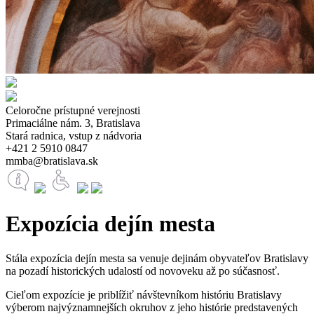
Celoročne prístupné verejnosti
Primaciálne nám. 3, Bratislava
Stará radnica, vstup z nádvoria
+421 2 5910 0847
mmba@bratislava.sk
Expozícia dejín mesta
Stála expozícia dejín mesta sa venuje dejinám obyvateľov Bratislavy
na pozadí historických udalostí od novoveku až po súčasnosť.
Cieľom expozície je priblížiť návštevníkom históriu Bratislavy
výberom najvýznamnejších okruhov z jeho histórie predstavených