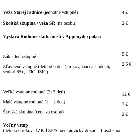
Veža Starej radnice
(jednotné vstupné)
4 €
Školská skupina
/ veža SR
(na osobu)
2 €
Výstava Rodinné skutočnosti v Apponyiho paláci
5 €
Základné vstupné
2,5 €
Zľavnené vstupné (deti od 6 do 15 rokov, žiaci a študenti,
seniori 65+, ITIC, ISIC)
Veľké vstupné rodinné (2+3 deti)
12 €
Malé vstupné rodinné (1 + 2 deti)
7 €
Školská skupina (cena za osobu)
2 €
Voľný vstup
(deti do 6 rokov, ŤZP, ŤZP/S, pedagogický dozor – 1 osoba na