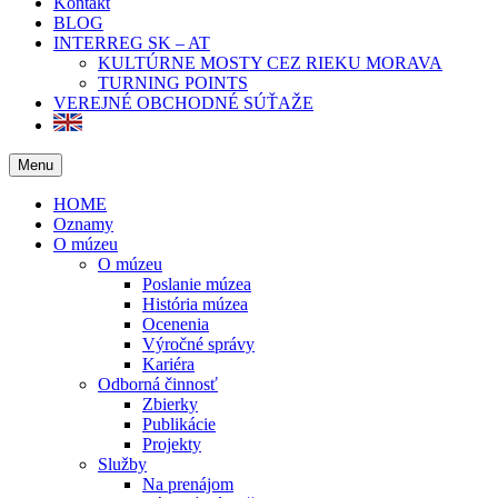
Kontakt
BLOG
INTERREG SK – AT
KULTÚRNE MOSTY CEZ RIEKU MORAVA
TURNING POINTS
VEREJNÉ OBCHODNÉ SÚŤAŽE
Menu
HOME
Oznamy
O múzeu
O múzeu
Poslanie múzea
História múzea
Ocenenia
Výročné správy
Kariéra
Odborná činnosť
Zbierky
Publikácie
Projekty
Služby
Na prenájom