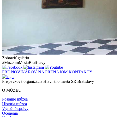
Zobraziť galériu
#MuzeumMestaBratislavy
PRE NOVINÁROV
NA PRENÁJOM
KONTAKTY
Príspevková organizácia Hlavného mesta SR Bratislavy
O MÚZEU
Poslanie múzea
História múzea
Výročné správy
Ocenenia