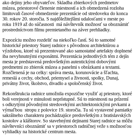
ako dejiny jeho obyvateľov. Skladba zbierkových predmetov
múzea, priestorové členenie miestností a ich obmedzená rozloha
limitovali časové obmedzenie prezentácie od stredoveku do konca
30. rokov 20. storočia. S najdôležitejšími udalosťami v meste po
roku 1919 až do súčasnosti má návštevník možnosť sa oboznámiť
prostredníctvom filmu premietaného na záver prehliadky.
Expozíciu možno rozdeliť na niekoľko častí. Sú to samotné
historické priestory Starej radnice s pôvodnou architektúrou a
výzdobou, ktoré sú prezentované ako samostatné artefakty doplnené
iba nevyhnutnými exponátmi. Prezentácia jednotlivých tém z dejín
mesta je predstavená predovšetkým autentickými dobovými
predmetmi zo zbierok múzea a panelmi s obrázkami a textami.
Rozčlenená je na celky: správa mesta, korunovácie a šľachta,
remeslá a cechy, obchod, priemysel a živnosti, spolky, Dunaj,
privátny život, školstvo, divadlo a spoločenský život.
Rekonštrukcia radnice umožnila expozične využiť aj priestory, ktoré
boli verejnosti v minulosti neprístupné. Sú to miestnosti na prízemí
s odkrytými pôvodnými stredovekými architektonickými prvkami a
výmaľbou stropu z polovice 19. storočia. Tu sú vystavené pamiatky
sakrálneho charakteru pochádzajúce predovšetkým z bratislavských
kostolov a kláštorov. So stavebnými dejinami Starej radnice sa môžu
návštevníci oboznámiť sa v priestoroch radničnej veže s možnosťou
vyhliadky na historické centrum mesta.