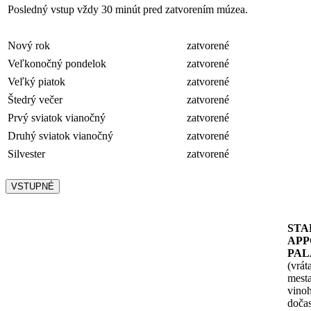
Posledný vstup vždy 30 minút pred zatvorením múzea.
Nový rok
zatvorené
Veľkonočný pondelok
zatvorené
Veľký piatok
zatvorené
Štedrý večer
zatvorené
Prvý sviatok vianočný
zatvorené
Druhý sviatok vianočný
zatvorené
Silvester
zatvorené
VSTUPNÉ
STA
APP
PAL
(vrát
mesta
vinoh
doča