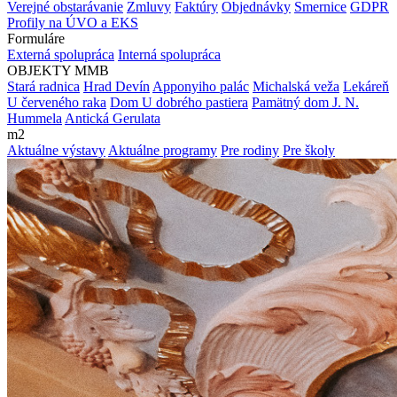
Verejné obstarávanie
Zmluvy
Faktúry
Objednávky
Smernice
GDPR
Profily na ÚVO a EKS
Formuláre
Externá spolupráca
Interná spolupráca
OBJEKTY MMB
Stará radnica
Hrad Devín
Apponyiho palác
Michalská veža
Lekáreň
U červeného raka
Dom U dobrého pastiera
Pamätný dom J. N.
Hummela
Antická Gerulata
m2
Aktuálne výstavy
Aktuálne programy
Pre rodiny
Pre školy